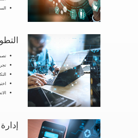
السي
التطو
تصميم ا
تجرب
التك
اختب
الات
إدارة ا