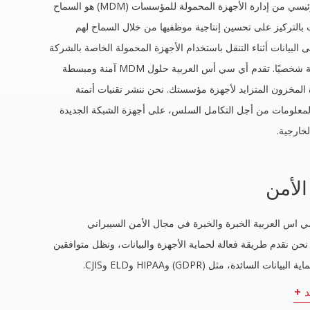
الغرض الرئيسي من إدارة الأجهزة المحمولة للمؤسسات (MDM) هو السماح
التركيز على تحسين إنتاجية موظفيها من خلال السماح لهم
 البيانات أثناء التنقل باستخدام الأجهزة المحمولة الخاصة بالشركة
أو المملوكة شخصيًا. تقدم أي سي أس العربية حلول MDM آمنة ومبسطة
رة المخزون المتزايد لأجهزة مؤسستك. نحن ننشر تقنيات أتمتة
المعلومات من أجل التكامل السلس، على أجهزة الشبكة الجديدة
لخارجية.
الأمن
 اس العربية الخبرة والخبرة في مجال الأمن السيبراني
نحن نقدم طريقة فعالة لحماية الأجهزة والبيانات، ونظل متوافقين
يانات السائدة، مثل (GDPR) وHIPAA وELD وCJIS.
د +