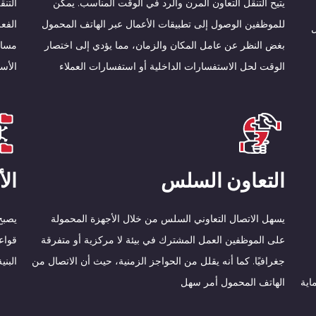
يتيح التنقل التعاون المرن والرد في الوقت المناسب. يمكن
التن
للموظفين الوصول إلى تطبيقات الأعمال عبر الهاتف المحمول
الفعل
ل
بغض النظر عن عامل المكان والزمان، مما يؤدي إلى اختصار
مساح
الوقت لحل الاستفسارات الداخلية أو استفسارات العملاء
الأسا
التعاون السلس
ال
يسهل الاتصال التعاوني السلس من خلال الأجهزة المحمولة
يصبح
على الموظفين العمل المشترك في بيئة لا مركزية أو متفرقة
قواع
جغرافيًا. كما أنه يقلل من الحواجز الزمنية، حيث أن الاتصال من
البني
اية
الهاتف المحمول أمر سهل