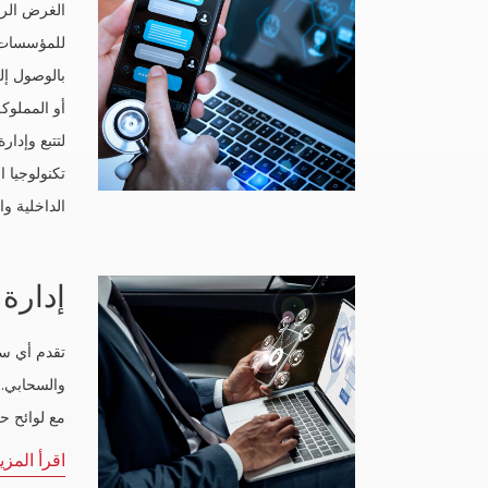
للمؤسسات ب
بالوصول إلى
لتتبع وإدا
تكنولوجيا 
الداخلية وا
إدارة 
تقدم أي سي
والسحابي. 
مع لوائح حماية الب
اقرأ المزي