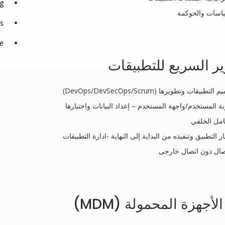
g
اسات والحوكمة
s
re
ير السريع للتطبيقات
لتطبيقات وتطويرها (DevOps/DevSecOps/Scrum)
ة المستخدم/واجهة المستخدم – إعداد البيانات واختبارها
امل الخلفي
ار التطبيق وتنفيذه من البداية إلى النهاية -ادارة التطبيقات
صال دون اتصال خارجى
لأجهزة المحمولة (MDM)