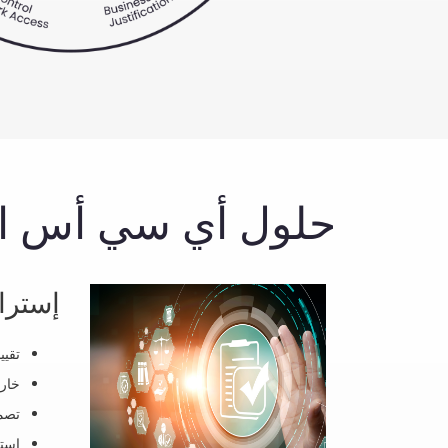
حلول أي سي أس ال
إسترا
تقيي
خارط
تصم
استر